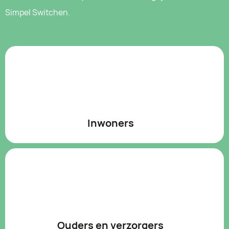
Simpel Switchen.
Inwoners
Mensen die willen werken in
dagbesteding,
beschut werk,
bij een gewone werkgever, of via de
banenafspraak
.
Ouders en verzorgers