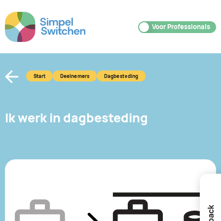
Voor Deelnemers
Voor Professionals
Start
Deelnemers
Dagbesteding
Ik werk in dagbesteding